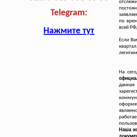
отслеж
постоя
Telegram:
заявляе
по врем
всей РФ
Нажмите тут
Если Ва
квартал
легитим
На сег
официа
данна
зареги
коммун
оформя
являем
работае
пользов
Наша ко
докуме