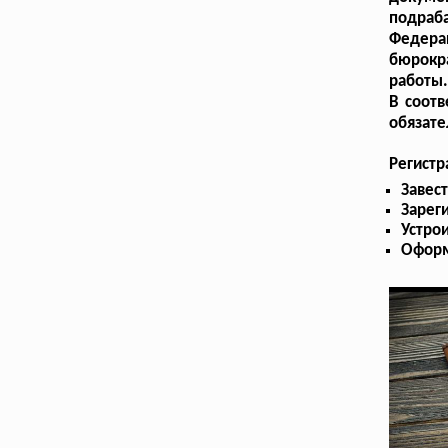
подраб
Федера
бюрокр
работы
В соотв
обязате
Регист
Завес
Зарег
Устрои
Оформ