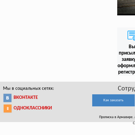
В
присыл
заявк
оформл
регист
Сотру
Мы в социальных сетях:
ВКОНТАКТЕ
Как заказать
ОДНОКЛАССНИКИ
Прописка в Армавире. a
С