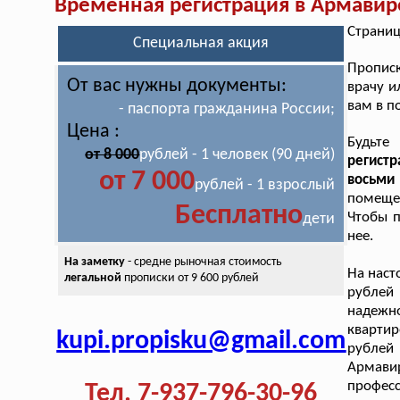
Временная регистрация в Армавир
Страниц
Специальная акция
Пропис
От вас нужны документы:
врачу и
вам в п
- паспорта гражданина России;
Цена :
Будьте
от 8 000
рублей - 1 человек (90 дней)
регист
от 7 000
восьми
рублей - 1 взрослый
помещен
Бесплатно
Чтобы п
дети
нее.
На заметку
- средне рыночная стоимость
На нас
легальной
прописки от 9 600 рублей
рублей 
надежно
кварти
kupi.propisku@gmail.com
рублей
Армави
профес
Тел. 7-937-796-30-96